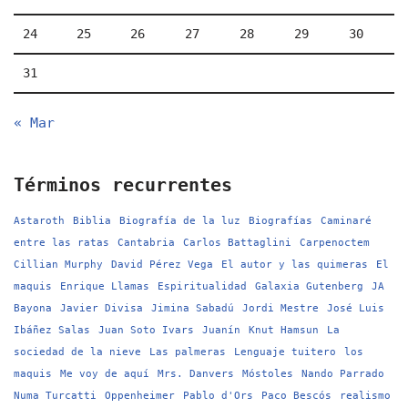
24
25
26
27
28
29
30
31
« Mar
Términos recurrentes
Astaroth
Biblia
Biografía de la luz
Biografías
Caminaré
entre las ratas
Cantabria
Carlos Battaglini
Carpenoctem
Cillian Murphy
David Pérez Vega
El autor y las quimeras
El
maquis
Enrique Llamas
Espiritualidad
Galaxia Gutenberg
JA
Bayona
Javier Divisa
Jimina Sabadú
Jordi Mestre
José Luis
Ibáñez Salas
Juan Soto Ivars
Juanín
Knut Hamsun
La
sociedad de la nieve
Las palmeras
Lenguaje tuitero
los
maquis
Me voy de aquí
Mrs. Danvers
Móstoles
Nando Parrado
Numa Turcatti
Oppenheimer
Pablo d'Ors
Paco Bescós
realismo