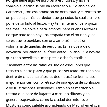
Porque tiene algo de libro para escritores, y no me 
sonrojo al decir que me ha recordado al ‘Solenoide’ de 
Cartarescu, con esa ambición de obra total, y el retrato de 
un personaje más perdedor que ganador, lo cual siempre 
pone de su lado al lector. Hay tema literario, pero quizá 
sea más una novela para lectores, para buenos lectores. 
Porque ante todo hay una empatía con el mundo y los 
seres que lo pueblan, con una ambición no sé si 
voluntaria de quedar, de perdurar. Es la novela de un 
novelista, por citar aquel título antediluviano. O la novela 
que todo novelista que se precie debería escribir.
‘Caminaré entre las ratas’ es uno de esos libros que 
resisten al corto plazo y que puede ser leído con toda paz 
dentro de cincuenta años, es decir, quizá se lea incluso 
mejor entonces, como retrato de una época de confusión 
y de frustraciones sostenidas. También es meritorio el 
retrato que hace de lugares a menudo difusos y en 
general esquivados, como la ciudad dormitorio, el 
Móstoles como satélite acomplejado de Madrid en el cual 