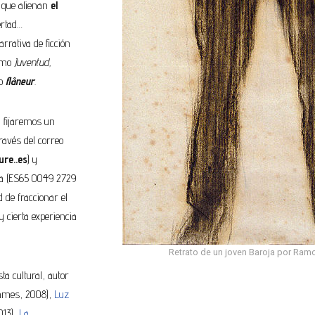
s que alienan
el
ertad…
arrativa de ficción
como
Juventud,
 o
flâneur
.
, fijaremos un
ravés del correo
re..es
) y
ria (ES65 0049 2729
 de fraccionar el
y cierta experiencia
Retrato de un joven Baroja por Ramo
ta cultural, autor
ames, 2008),
Luz
013),
La