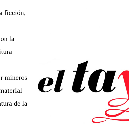
a ficción,
r
con la
itura
er mineros
material
tura de la