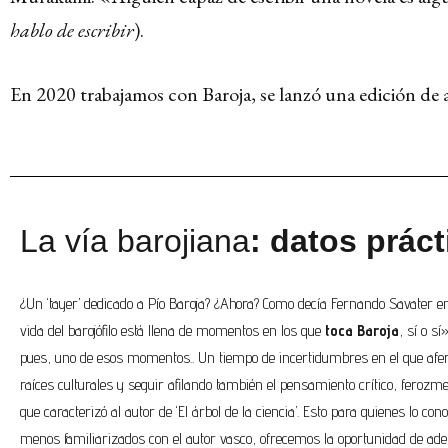
hablo de escribir
).
En 2020 trabajamos con Baroja, se lanzó una edición de
La vía barojiana
: datos prác
¿Un ‘tayer’ dedicado a Pío Baroja? ¿Ahora? Como decía Fernando Savater 
vida del barojófilo está llena de momentos en los que
toca Baroja
, sí o sí
pues, uno de esos momentos.. Un tiempo de incertidumbres en el que afe
raíces culturales y seguir afilando también el pensamiento crítico, ferozm
que caracterizó al autor de ‘El árbol de la ciencia’. Esto para quienes lo co
menos familiarizados con el autor vasco, ofrecemos la oportunidad de ade