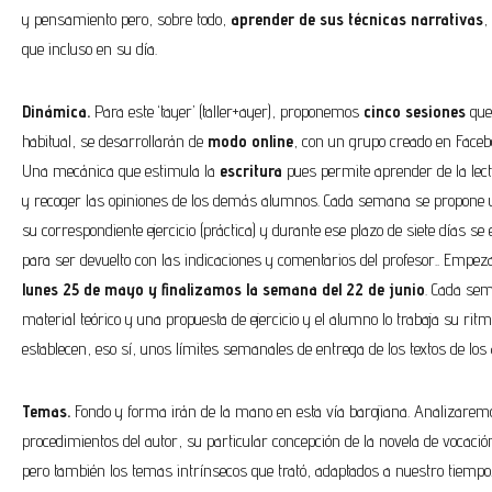
y pensamiento pero, sobre todo,
aprender de sus técnicas narrativas
,
que incluso en su día.
Dinámica.
Para este ‘tayer’ (taller+ayer), proponemos
cinco sesiones
que
habitual, se desarrollarán de
modo online
, con un grupo creado en Faceb
Una mecánica que estimula la
escritura
pues permite aprender de la lect
y recoger las opiniones de los demás alumnos. Cada semana se propone u
su correspondiente ejercicio (práctica) y durante ese plazo de siete días se 
para ser devuelto con las indicaciones y comentarios del profesor.. Empe
lunes 25 de mayo y finalizamos la semana del 22 de junio
. Cada se
material teórico y una propuesta de ejercicio y el alumno lo trabaja su rit
establecen, eso sí, unos límites semanales de entrega de los textos de lo
Temas.
Fondo y forma irán de la mano en esta vía barojiana. Analizarem
procedimientos del autor, su particular concepción de la novela de vocación
pero también los temas intrínsecos que trató, adaptados a nuestro tiempo