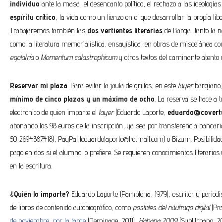
individuo
ante la masa, el desencanto político, el rechazo a las ideología
espíritu crítico
, la vida como un lienzo en el que desarrollar la propia lib
Trabajaremos también las
dos vertientes literarias
de Baroja, tanto la n
como la literatura memorialística, ensayística, en obras de miscelánea 
egolatría
o
Momentum catastrophicum
y otros textos del caminante atento
Reservar mi plaza
. Para evitar la jaula de grillos, en este
tayer
barojiano
mínimo de cinco plazas y un máximo de ocho
. La reserva se hace a t
electrónico de quien imparte el
tayer
(Eduardo Laporte,
eduardo@covertu
abonando los 98 euros de la inscripción, ya sea por transferencia banca
50 2694387418), PayPal (eduardolaporte@hotmail.com) o Bizum. Posibilidad
pago en dos si el alumno lo prefiere. Se requieren conocimientos literarios 
en la escritura.
¿Quién lo imparte?
Eduardo Laporte (Pamplona, 1979), escritor y periodis
de libros de contenido autobiográfico, como
postales del náufrago digital
(Pr
de noviembre, por la tarde
(Demipage, 2011),
Habana 2009
(SubUrbano, 2