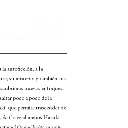
 la autoficción, a
la
ante, su misterio, y también sus
descubrimos nuevos enfoques,
saltar poco a poco de la
ski, que permite trascender de
a. Así lo ve al menos Haruki
netas» (
De qué hablo cuando