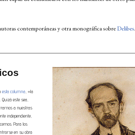
 autoras contemporáneas y otra monográfica sobre
Delibes
ticos
en
esta columna
, «la
». Quizá este sea,
rrarnos a nuestras
ente independiente,
nocemos. Para los
ntrarse en su obra