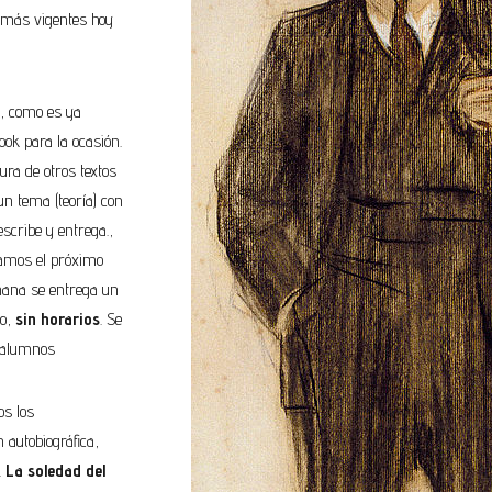
 más vigentes hoy
, como es ya
ook para la ocasión.
ura de otros textos
n tema (teoría) con
escribe y entrega.,
zamos el próximo
mana se entrega un
mo,
sin horarios
. Se
s alumnos
os los
 autobiográfica,
.
La soledad del