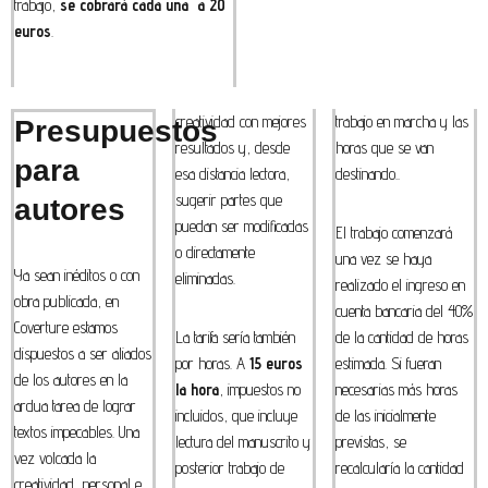
trabajo,
se cobrará cada una a 20
euros
.
creatividad con mejores
trabajo en marcha y las
Presupuestos
resultados y, desde
horas que se van
para
esa distancia lectora,
destinando..
sugerir partes que
autores
puedan ser modificadas
El trabajo comenzará
o directamente
una vez se haya
Ya sean inéditos o con
eliminadas.
realizado el ingreso en
obra publicada, en
cuenta bancaria del 40%
Coverture estamos
La tarifa sería también
de la cantidad de horas
dispuestos a ser aliados
por horas. A
15 euros
estimada. Si fueran
de los autores en la
la hora
, impuestos no
necesarias más horas
ardua tarea de lograr
incluidos, que incluye
de las inicialmente
textos impecables. Una
lectura del manuscrito y
previstas, se
vez volcada la
posterior trabajo de
recalcularía la cantidad
creatividad, personal e