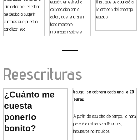
edición, en estrecha
final, que se abonará a
intransferible, el editor
colaboración con el
la entrega del encargo
se dedica a sugerir
autor, que tendrá en
editado.
cambios que puedan
todo momento
canalizar esa
información sobre el
Reescrituras
trabajo,
se cobrará cada una a 20
¿Cuánto me
euros
.
cuesta
ponerlo
A partir de esa cifra de tiempo, la hora
pasará a cobrarse a 18 euros,
bonito?
impuestos no incluidos.