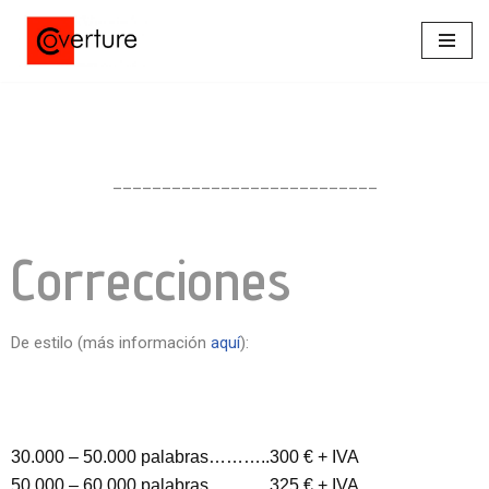
Saltar
al
contenido
___________________________
Correcciones
De estilo (más información
aquí
):
30.000 – 50.000 palabras………..300 € + IVA
5
0.000 – 60.000 palabras………..325 € + IVA