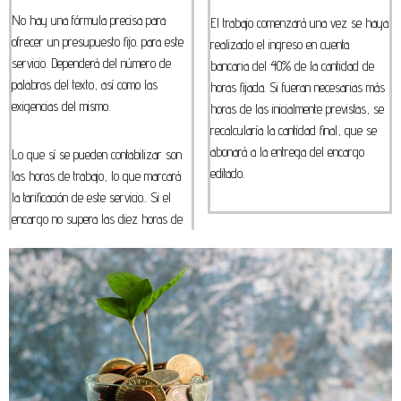
No hay una fórmula precisa para
El trabajo comenzará una vez se haya
ofrecer un presupuesto fijo. para este
realizado el ingreso en cuenta
servicio. Dependerá del número de
bancaria del 40% de la cantidad de
palabras del texto, así como las
horas fijada. Si fueran necesarias más
exigencias del mismo.
horas de las inicialmente previstas, se
recalcularía la cantidad final, que se
abonará a la entrega del encargo
Lo que sí se pueden contabilizar son
editado.
las horas de trabajo, lo que marcará
la tarificación de este servicio.. Si el
encargo no supera las diez horas de