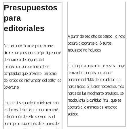
Presupuestos
para
editoriales
A partir de esa cifra de tiempo, la hora
pasará a cobrarse a 18 euros,
No hay una fórmula precisa para
impuestos no incluidos.
ofrecer un presupuesto fijo. Dependerá
del número de páginas del
El trabajo comenzará una vez se haya
manuscrito, pero también de la
realizado el ingreso en cuenta
complejidad que presente, así como
bancaria del 40% de la cantidad de
del grado de intervención del editor de
horas fijada. Si fueran necesarias más
Covertur.e.
horas de las inicialmente previstas, se
recalcularía la cantidad final, que se
Lo que sí se pueden contabilizar son
abonará a la entrega del encargo
las horas de trabajo, lo que marcará
editado.
la tarificación de este servicio.. Si el
encargo no supera las diez horas de