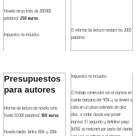
Novela larga (más de 200.000
palabras):
250 euros
..
El informe de lectura rondará las 2000
Impuestos no incluidos.
palabras.
Impuestos no incluidos.
Presupuestos
para autores
El trabajo comenzará con el ingreso en
cuenta bancaria del 40% y se llevará a
cabo en un plazo estimado de diez
Informe de lectura de novela corta
días, a contar desde ese primer
(hasta 50.000 palabras):
100 euros
.
ingreso. El segundo y definitivo pago
(60%) se realizará por parte del cliente
Novela media (entre 100k y 200k