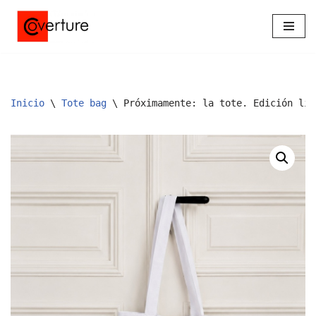
Saltar
al
contenido
Inicio
\
Tote bag
\
Próximamente: la tote. Edición lim